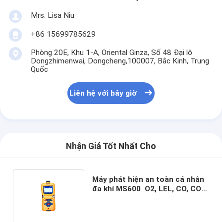
Mrs. Lisa Niu
+86 15699785629
Phòng 20E, Khu 1-A, Oriental Ginza, Số 48 Đại lộ
Dongzhimenwai, Dongcheng,100007, Bắc Kinh, Trung
Quốc
Liên hệ với bây giờ
Nhận Giá Tốt Nhất Cho
Máy phát hiện an toàn cá nhân
đa khí MS600 ️ O2, LEL, CO, CO2,
Khám sát khí nổ và độc hại