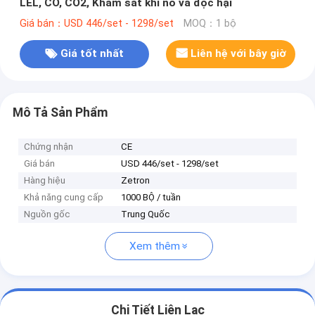
LEL, CO, CO2, Khám sát khí nổ và độc hại
Giá bán：USD 446/set - 1298/set
MOQ：1 bộ
Giá tốt nhất
Liên hệ với bây giờ
Mô Tả Sản Phẩm
Chứng nhận
CE
Giá bán
USD 446/set - 1298/set
Hàng hiệu
Zetron
Khả năng cung cấp
1000 BỘ / tuần
Nguồn gốc
Trung Quốc
Xem thêm
Chi Tiết Liên Lạc