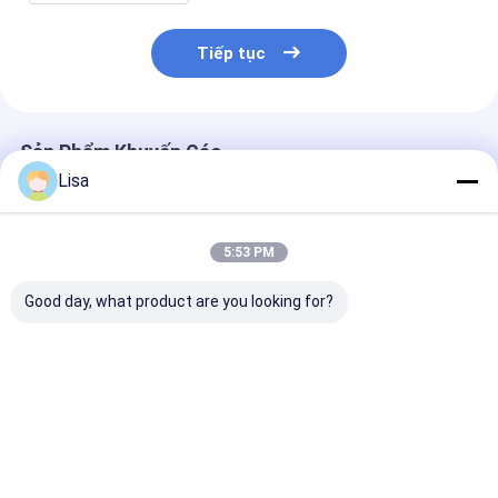
Tiếp tục
Sản Phẩm Khuyến Cáo
Lisa
5:53 PM
Good day, what product are you looking for?
MS600 Máy theo dõi
Máy dò khí di động
Máy dò bảo vệ
khí cá nhân Khám
chống cháy nổ
nhân đa khí Z
phá CO2, LEL, CO,
Zetron MS500 –
MS500
O2, H2S bằng màn
H₂S/O₂/LEL/CO/CO₂
(H2S/O2/LEL/
hình hiển thị độ nét
cho An toàn Công
- Di động, Phả
Giá tốt nhất
Giá tốt nhất
Giá tốt n
cao và báo động
nghiệp
nhanh, Độ chí
cao