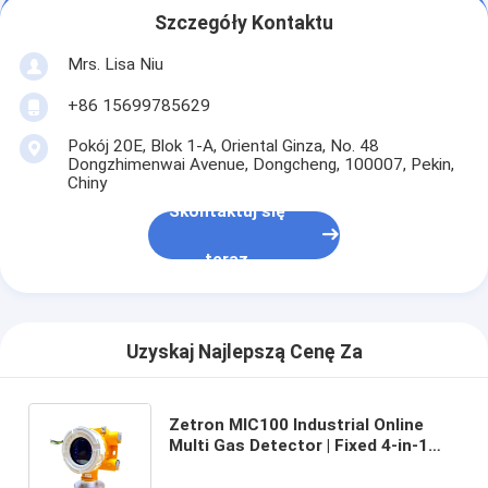
Szczegóły Kontaktu
Mrs. Lisa Niu
+86 15699785629
Pokój 20E, Blok 1-A, Oriental Ginza, No. 48
Dongzhimenwai Avenue, Dongcheng, 100007, Pekin,
Chiny
Skontaktuj się
teraz
Uzyskaj Najlepszą Cenę Za
Zetron MIC100 Industrial Online
Multi Gas Detector | Fixed 4-in-1
Gas Monitoring System for Oil,
Chemical, and Wastewater Plants