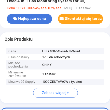
Fixed 4-in-1 Gas Monitoring System for Oil,
Chemical, and Wastewater Plants
Cena：USD 100-545/set- 879/set
MOQ：1 zestaw
Najlepsza cena
Skontaktuj się teraz
Opis Produktu
Cena
USD 100-545/set- 879/set
Czas dostawy
1-10 dni roboczych
Miejsce
CHINY
pochodzenia
Minimalne
1 zestaw
zamówienie
Możliwość Supply
1000 ZESTAWÓW / tydzień
Zobacz więcej