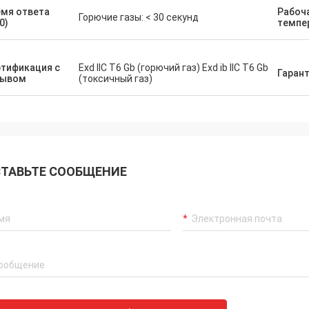
мя ответа
Рабоч
Горючие газы: < 30 секунд
0)
темпе
тификация с
Exd IIC T6 Gb (горючий газ) Exd ib IIC T6 Gb
Гаран
рывом
(токсичный газ)
Дора
Сильвия
Здравствуйте, я уже и
ая аппаратура обнаружения
оборудование в алюми
 газа!!! Высокие точные значения
заводе в Мексике и я 
 D
функцией прибора лаз
компании.
ТАВЬТЕ СООБЩЕНИЕ