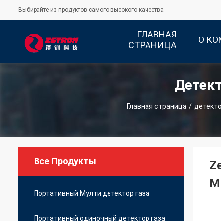
Выбирайте из продуктов самого высокого качества
ГЛАВНАЯ
О К
СТРАНИЦА
Детект
Главная страница
/
детекто
Все Продукты
Ze
Mo
Портативный Мулти детектор газа
Портативный одиночный детектор газа