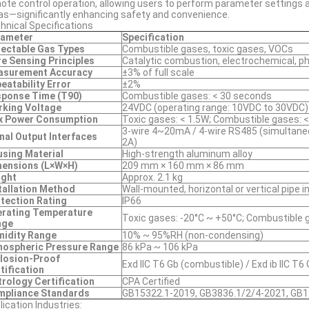
ote control operation, allowing users to perform parameter settings 
as—significantly enhancing safety and convenience.
hnical Specifications
rameter
Specification
ectable Gas Types
Combustible gases, toxic gases, VOCs
e Sensing Principles
Catalytic combustion, electrochemical, pho
asurement Accuracy
±3% of full scale
eatability Error
±2%
ponse Time (T90)
Combustible gases: < 30 seconds
king Voltage
24VDC (operating range: 10VDC to 30VDC)
x Power Consumption
Toxic gases: < 1.5W; Combustible gases: 
3-wire 4~20mA / 4-wire RS485 (simultaneo
nal Output Interfaces
2A)
sing Material
High-strength aluminum alloy
ensions (L×W×H)
209 mm × 160 mm × 86 mm
ight
Approx. 2.1 kg
tallation Method
Wall-mounted, horizontal or vertical pipe i
tection Rating
IP66
rating Temperature
Toxic gases: -20°C ~ +50°C; Combustible 
nge
idity Range
10% ~ 95%RH (non-condensing)
ospheric Pressure Range
86 kPa ~ 106 kPa
losion-Proof
Exd IIC T6 Gb (combustible) / Exd ib IIC T6 
tification
rology Certification
CPA Certified
pliance Standards
GB15322.1-2019, GB3836.1/2/4-2021, GB
lication Industries: