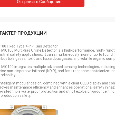
Отправить Сообщение
РАКТЕР ПРОДУКЦИИ
100 Fixed Type 4-in-1 Gas Detector
 MIC100 Multi-Gas Online Detector is a high-performance, multi-functi
ustrial safety applications. It can simultaneously monitor up to four di
bustible gases, toxic and hazardous gases, and volatile organic com
 MIC100 integrates multiple advanced sensing technologies, including 
cise non-dispersive infrared (NDIR), and fast-response photoionizati
reliability.
 intelligent modular design, combined with a clear OLED display and con
roves maintenance efficiency and enhances operational safety in haz
6-rated triple waterproof protection and strict explosion-proof certific
 production safety.