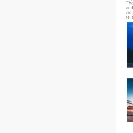
The
and
ind
rel