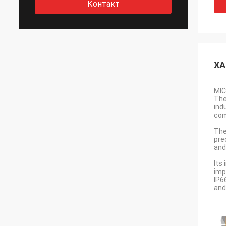
Контакт
ХА
MIC
The
ind
com
The
pre
and 
Its
imp
IP6
and