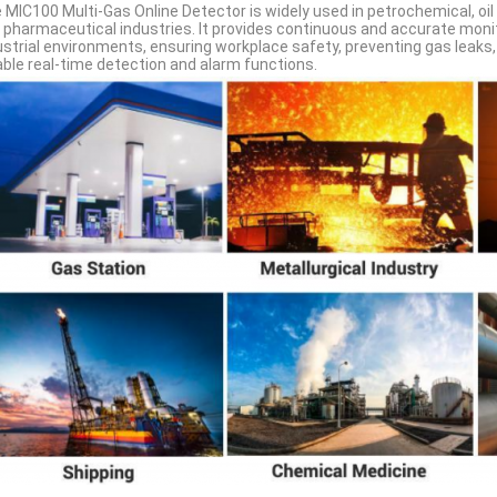
 MIC100 Multi-Gas Online Detector is widely used in petrochemical, oil
 pharmaceutical industries. It provides continuous and accurate monit
ustrial environments, ensuring workplace safety, preventing gas leak
iable real-time detection and alarm functions.