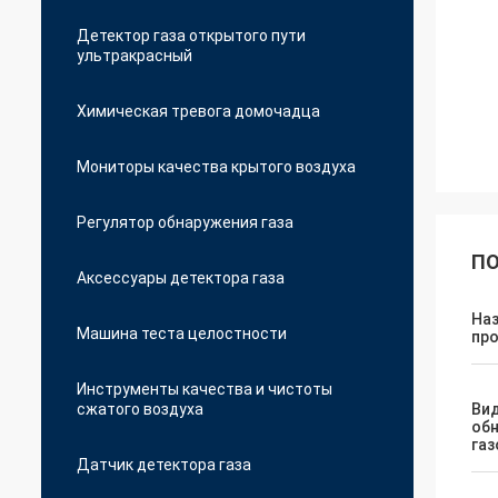
Детектор газа открытого пути
ультракрасный
Химическая тревога домочадца
Мониторы качества крытого воздуха
Регулятор обнаружения газа
ПО
Аксессуары детектора газа
На
Машина теста целостности
пр
Инструменты качества и чистоты
сжатого воздуха
Ви
об
газ
Датчик детектора газа