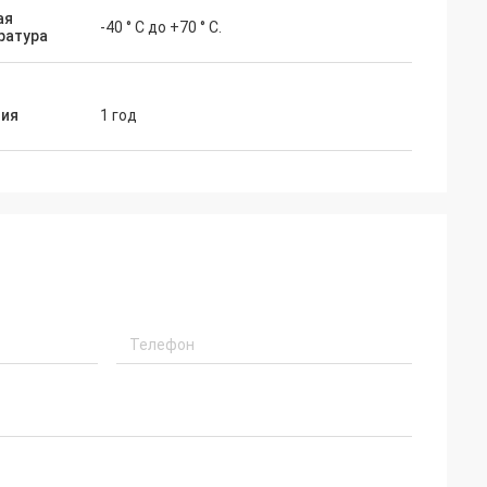
ая
-40 ° C до +70 ° C.
ратура
тия
1 год
спользовал
ниевом плавя
был удивлен
ера вашей