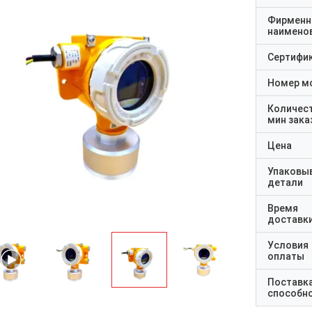
Фирменн
наимено
Сертифи
Номер м
Количес
мин зака
Цена
Упаковы
детали
Время
доставк
Условия
оплаты
Поставк
способн