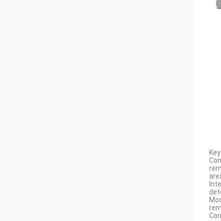
Key
Con
rem
are
Int
det
Mod
rem
Con