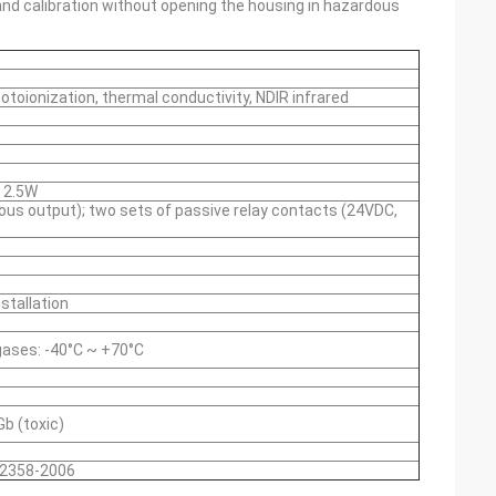
and calibration without opening the housing in hazardous
toionization, thermal conductivity, NDIR infrared
< 2.5W
us output); two sets of passive relay contacts (24VDC,
nstallation
gases: -40°C ~ +70°C
Gb (toxic)
12358-2006