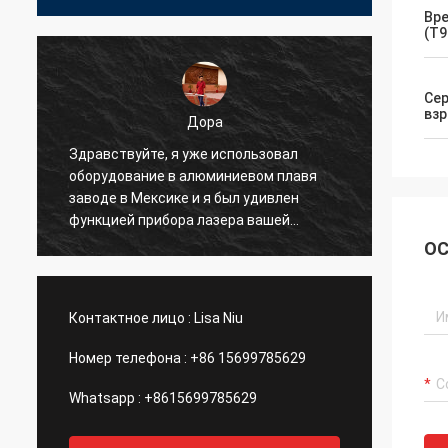
Вре
(T9
Сер
вз
Дора
Здравствуйте, я уже использовал
Хорош
оборудование в алюминиевом плавя
утечки
заводе в Мексике и я был удивлен
теста:
функцией прибора лазера вашей
компании.
ОС
Контактное лицо :
Lisa Niu
Номер телефона :
+86 15699785629
Whatsapp :
+8615699785629