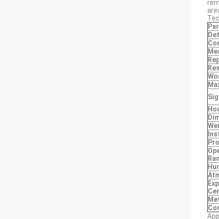
rem
are
Tec
Pa
Det
Cor
Me
Rep
Res
Wor
Ma
Sig
Hou
Dim
We
Ins
Pro
Ope
Ra
Hum
Atm
Exp
Cer
Met
Com
App