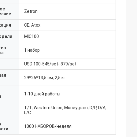
ое
Zetron
вание
кация
CE, Atex
одели
MIC100
тво
1 набор
за
USD 100-545/set- 879/set
вая
29*26*13,5 см, 2,5 кг
1-10 дней работы
и
T/T, Western Union, Moneygram, D/P, D/A,
L/C
а
1000 НАБОРОВ/неделя
ости