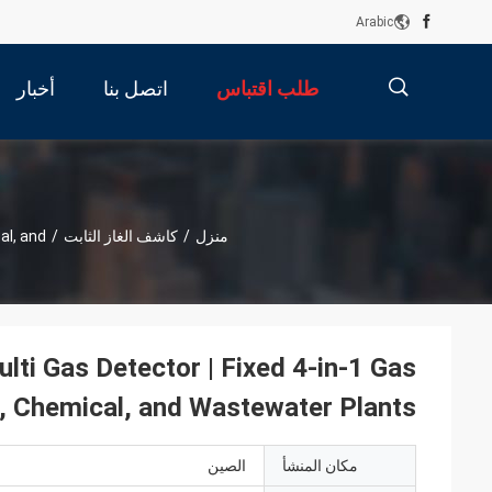
Arabic
طلب اقتباس
اتصل بنا
أخبار
描
منزل
/
كاشف الغاز الثابت
/
al, and
述
lti Gas Detector | Fixed 4-in-1 Gas
l, Chemical, and Wastewater Plants
مكان المنشأ
الصين