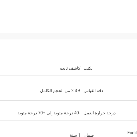
يكتب
كاشف ثابت
دقة القياس
± 3 ٪ من الحجم الكامل
درجة حرارة العمل
-40 درجة مئوية إلى +70 درجة مئوية
تراق) Exd ib IIC T6
ضمان
1 سنة