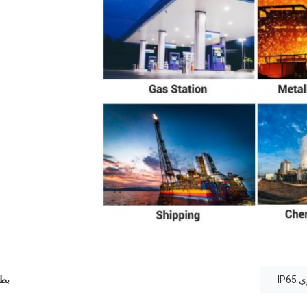
IP
بطا