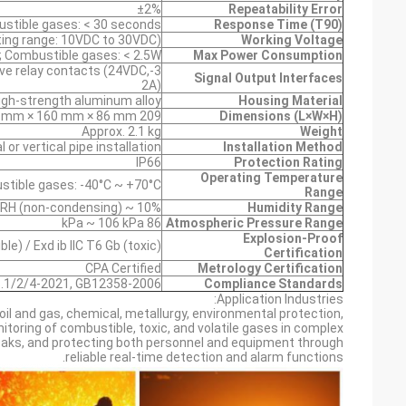
±2%
Repeatability Error
stible gases: < 30 seconds
Response Time (T90)
ing range: 10VDC to 30VDC)
Working Voltage
; Combustible gases: < 2.5W
Max Power Consumption
ive relay contacts (24VDC,
Signal Output Interfaces
2A)
igh-strength aluminum alloy
Housing Material
209 mm × 160 mm × 86 mm
Dimensions (L×W×H)
Approx. 2.1 kg
Weight
or vertical pipe installation
Installation Method
IP66
Protection Rating
Operating Temperature
stible gases: -40°C ~ +70°C
Range
10% ~ 95%RH (non-condensing)
Humidity Range
86 kPa ~ 106 kPa
Atmospheric Pressure Range
Explosion-Proof
le) / Exd ib IIC T6 Gb (toxic)
Certification
CPA Certified
Metrology Certification
.1/2/4-2021, GB12358-2006
Compliance Standards
Application Industries:
oil and gas, chemical, metallurgy, environmental protection,
toring of combustible, toxic, and volatile gases in complex
leaks, and protecting both personnel and equipment through
reliable real-time detection and alarm functions.