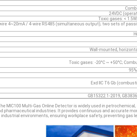
Combu
24VDC (operat
Toxic gases: < 1.5W
3-wire 4~20mA / 4-wire RS485 (simultaneous output); two sets of pass
H
Wall-mounted, horizontal 
Toxic gases: -20°C ~ +50°C; Combu
Exd IIC T6 Gb (combustib
GB15322.1-2019, GB3836
he MIC100 Multi-Gas Online Detector is widely used in petrochemical, 
d pharmaceutical industries. It provides continuous and accurate moni
industrial environments, ensuring workplace safety, preventing gas 