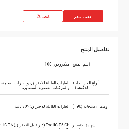
افضل سعر
ﺎﺘﺼﻟ ﺍﻶﻧ
تفاصيل المنتج
اسم المنتج
ميكروفون 100
أنواع الغاز القابلة
الغازات القابلة للاحتراق، والغازات السامة،
للاكتشاف
والمركبات العضوية المتطايرة
وقت الاستجابة (T90)
الغازات القابلة للاحتراق: <30 ثانية
شهادة الانفجار
Exd IIC T6 Gb (غاز قابل للاح