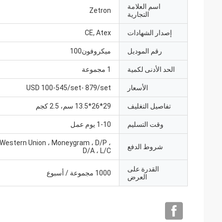
اسم العلامة
Zetron
التجارية
إصدار الشهادات
CE, Atex
رقم الموديل
ميكروفون100
الحد الأدنى لكمية
1 مجموعة
الأسعار
USD 100-545/set- 879/set
تفاصيل التغليف
29*26*13.5 سم، 2.5 كجم
وقت التسليم
1-10 يوم عمل
 Western Union ، Moneygram ، D/P ،
شروط الدفع
D/A ، L/C
القدرة على
1000 مجموعة / أسبوع
العرض