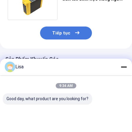
tự phát triển
Tiếp tục
Sản Phẩm Khuyến Cáo
Lisa
9:34 AM
Good day, what product are you looking for?
Zetron PTM600 Flue
Máy phân tích khí
PTM600FG 5 
Gas Analyzer –
thông minh Ptm600-
phân tích khí t
Portable Multi-Gas
S để giám sát an
tô khí đốt cho
Detection for
toàn môi trường tại
CO2 O2 HC NO