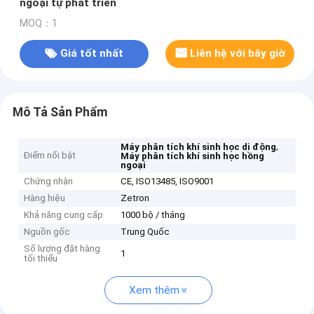
ngoại tự phát triển
MOQ：1
Giá tốt nhất
Liên hệ với bây giờ
Mô Tả Sản Phẩm
,
Máy phân tích khí sinh học di động
Điểm nổi bật
Máy phân tích khí sinh học hồng
ngoại
Chứng nhận
CE, ISO13485, ISO9001
Hàng hiệu
Zetron
Khả năng cung cấp
1000 bộ / tháng
Nguồn gốc
Trung Quốc
Số lượng đặt hàng
1
tối thiểu
Xem thêm