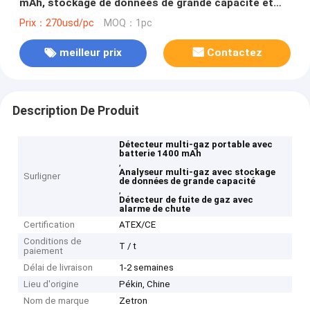
mAh, stockage de données de grande capacité et
alarme de chute pour la sécurité industrielle
Prix：270usd/pc
MOQ：1pc
meilleur prix
Contactez
Description De Produit
Détecteur multi-gaz portable avec
batterie 1400 mAh
,
Analyseur multi-gaz avec stockage
Surligner
de données de grande capacité
,
Détecteur de fuite de gaz avec
alarme de chute
Certification
ATEX/CE
Conditions de
T / t
paiement
Délai de livraison
1-2 semaines
Lieu d'origine
Pékin, Chine
Nom de marque
Zetron