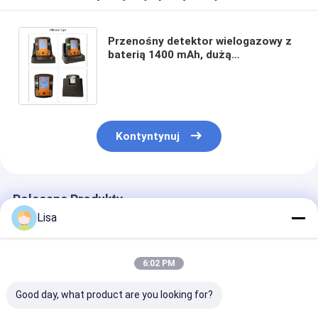
Przenośny detektor wielogazowy z
baterią 1400 mAh, dużą
pojemnością pamięci danych i
alarmem upadku dla
bezpieczeństwa przemysłowego
Kontyntynuj
Polecane Produkty
Lisa
6:02 PM
Good day, what product are you looking for?