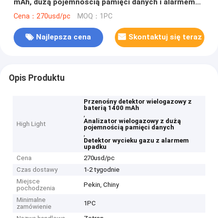
mAh, dużą pojemnością pamięci danych i alarmem
upadku dla bezpieczeństwa przemysłowego
Cena：270usd/pc
MOQ：1PC
Najlepsza cena
Skontaktuj się teraz
Opis Produktu
Przenośny detektor wielogazowy z
baterią 1400 mAh
,
Analizator wielogazowy z dużą
High Light
pojemnością pamięci danych
,
Detektor wycieku gazu z alarmem
upadku
Cena
270usd/pc
Czas dostawy
1-2 tygodnie
Miejsce
Pekin, Chiny
pochodzenia
Minimalne
1PC
zamówienie