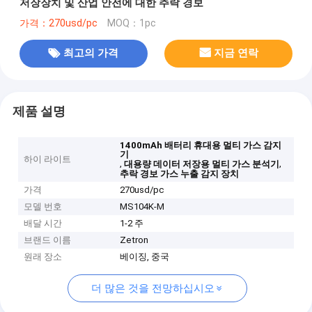
저장장치 및 산업 안전에 대한 추락 경보
가격：270usd/pc
MOQ：1pc
최고의 가격
지금 연락
제품 설명
1400mAh 배터리 휴대용 멀티 가스 감지
기
하이 라이트
,
,
대용량 데이터 저장용 멀티 가스 분석기
추락 경보 가스 누출 감지 장치
가격
270usd/pc
모델 번호
MS104K-M
배달 시간
1-2 주
브랜드 이름
Zetron
원래 장소
베이징, 중국
더 많은 것을 전망하십시오