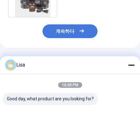
스 검출기 IP65 4500mAh 8
계속하다
추천된 제품
Lisa
10:20 PM
Good day, what product are you looking for?
MS600 개인 가스 모니
MS600 멀티 가스 개인
Zetron MS50
터 고화질 디스플레이와
안전 감지기 O2, LEL,
방지 휴대용 가스
알람으로 CO2, LEL,
CO, CO2, 폭발 및 독성
기 산업 안전용
CO, O2, H2S를 감지합
가스 모니터링
H2S/O2/LEL/
니다.