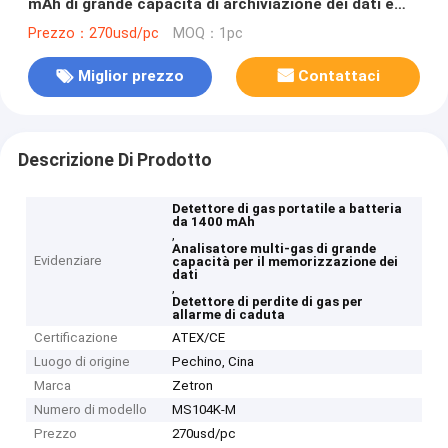
mAh di grande capacità di archiviazione dei dati e
allarme di caduta per la sicurezza industriale
Prezzo：270usd/pc
MOQ：1pc
Miglior prezzo
Contattaci
Descrizione Di Prodotto
Detettore di gas portatile a batteria
da 1400 mAh
,
Analisatore multi-gas di grande
Evidenziare
capacità per il memorizzazione dei
dati
,
Detettore di perdite di gas per
allarme di caduta
Certificazione
ATEX/CE
Luogo di origine
Pechino, Cina
Marca
Zetron
Numero di modello
MS104K-M
Prezzo
270usd/pc